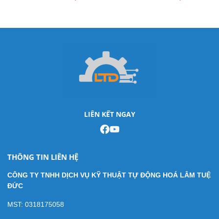
HD67056-B2-80, ADF Web-
BACnet HD67056-B2-160,
Vietnam
ADF Web-Vietnam
LIÊN KẾT NGAY
THÔNG TIN LIÊN HỆ
CÔNG TY TNHH DỊCH VỤ KỸ THUẬT TỰ ĐỘNG HOÁ LÂM TUỆ
ĐỨC
MST: 0318175058