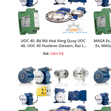
UOC 40, Bộ Mã Hoá Vòng Quay UOC
MAGA Ex,
40, UOC 40 Huebner Giessen, Đại Lý
Ex, MAGA
Huebner Giessen Tại Việt Nam
Hueb
Liên hệ
Giá: