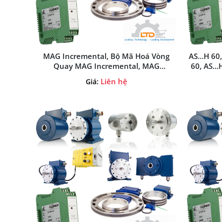
MAG Incremental, Bộ Mã Hoá Vòng
AS…H 60,
Quay MAG Incremental, MAG
60, AS…H
Incremental Huebner Giessen,
Hueb
Liên hệ
Giá:
Huebner Giessen-Vietnam