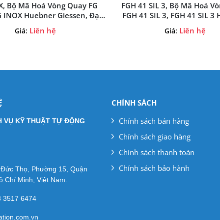
X, Bộ Mã Hoá Vòng Quay FG
FGH 41 SIL 3, Bộ Mã Hoá V
G INOX Huebner Giessen, Đại
FGH 41 SIL 3, FGH 41 SIL 3
bner Giessen Tại Việt Nam
Giessen, Huebner Giessen
Liên hệ
Liên hệ
Giá:
Giá:
Ệ
CHÍNH SÁCH
Chính sách bán hàng
H VỤ KỸ THUẬT TỰ ĐỘNG
Chính sách giao hàng
Chính sách thanh toán
Chính sách bảo hành
ê Đức Thọ, Phường 15, Quận
 Chí Minh, Việt Nam.
28 3517 6474
ation.com.vn