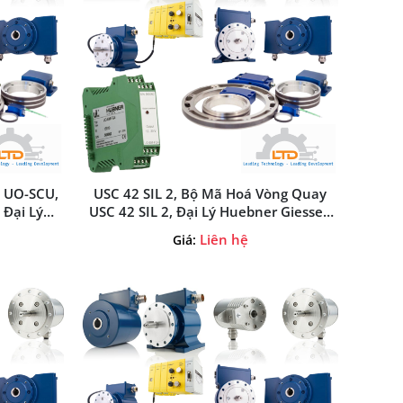
 UO-SCU,
USC 42 SIL 2, Bộ Mã Hoá Vòng Quay
Đại Lý
USC 42 SIL 2, Đại Lý Huebner Giessen
t Nam
Tại Việt Nam
Liên hệ
Giá: