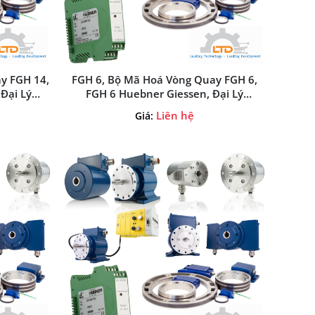
y FGH 14,
FGH 6, Bộ Mã Hoá Vòng Quay FGH 6,
Đại Lý
FGH 6 Huebner Giessen, Đại Lý
t Nam
Huebner Giessen Tại Việt Nam
Liên hệ
Giá: