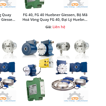
g Quay
FG 40, FG 40 Huebner Giessen, Bộ Mã
 Giessen,
Hoá Vòng Quay FG 40, Đại Lý Huebner
 Việt Nam
Giessen Tại Việt Nam
Liên hệ
Giá: