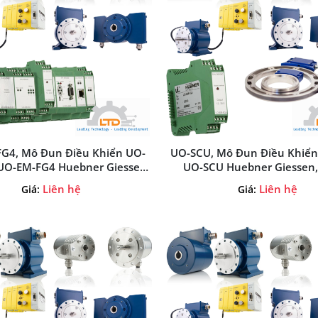
G4, Mô Đun Điều Khiển UO-
UO-SCU, Mô Đun Điều Khiển
UO-EM-FG4 Huebner Giessen,
UO-SCU Huebner Giessen, 
uebner Giessen Tại Việt Nam
Huebner Giessen Tại Việ
Liên hệ
Liên hệ
Giá:
Giá: