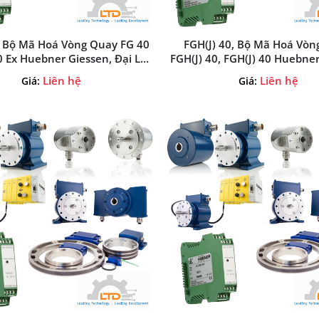
, Bộ Mã Hoá Vòng Quay FG 40
FGH(J) 40, Bộ Mã Hoá Vòn
0 Ex Huebner Giessen, Đại Lý
FGH(J) 40, FGH(J) 40 Huebner
ner Giessen Tại Việt Nam
Đại Lý Huebner Giessen Tại
Liên hệ
Liên hệ
Giá:
Giá: