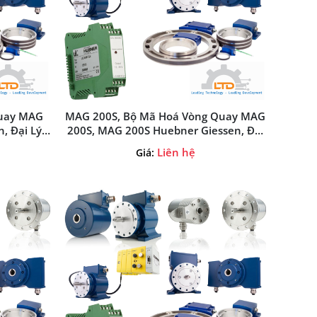
Quay MAG
MAG 200S, Bộ Mã Hoá Vòng Quay MAG
, Đại Lý
200S, MAG 200S Huebner Giessen, Đại
t Nam
Lý Huebner Giessen Tại Việt Nam
Liên hệ
Giá: