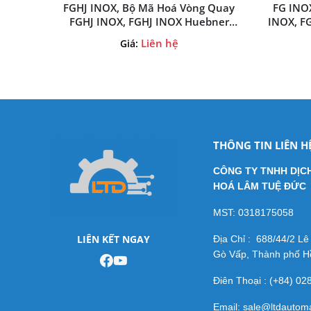
FGHJ INOX, Bộ Mã Hoá Vòng Quay
FG INO
FGHJ INOX, FGHJ INOX Huebner
INOX, F
Giessen, Huebner Giessen-Vietnam
Lý Hue
Liên hệ
Giá:
THÔNG TIN LIÊN H
CÔNG TY TNHH DỊC
HOÁ LÂM TUỆ ĐỨC
MST: 0318175058
LIÊN KẾT NGAY
Địa Chỉ : 688/44/2 L
Gò Vấp, Thành phố Hồ
Điên Thoại : (+84) 0
Email: sale@ltdautom