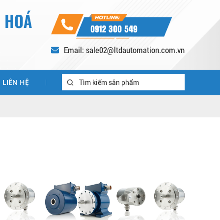
0912 300 549
Email: sale02@ltdautomation.com.vn
LIÊN HỆ