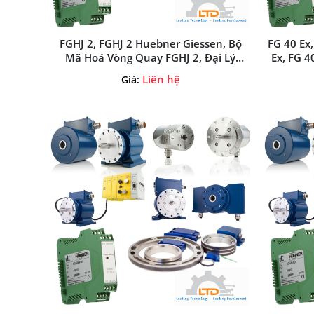
FGHJ 2, FGHJ 2 Huebner Giessen, Bộ
FG 40 Ex
Mã Hoá Vòng Quay FGHJ 2, Đại Lý
Ex, FG 4
Huebner Giessen Tại Việt Nam
Hueb
Liên hệ
Giá: