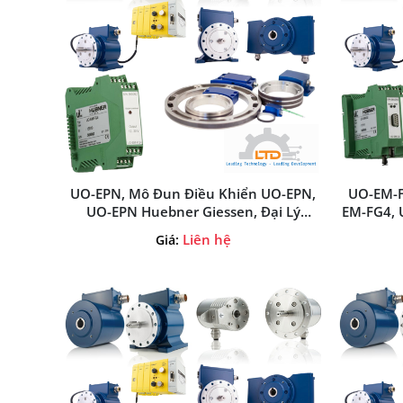
UO-EPN, Mô Đun Điều Khiển UO-EPN,
UO-EM-F
UO-EPN Huebner Giessen, Đại Lý
EM-FG4, 
Huebner Giessen Tại Việt Nam
Đại Lý H
Liên hệ
Giá: