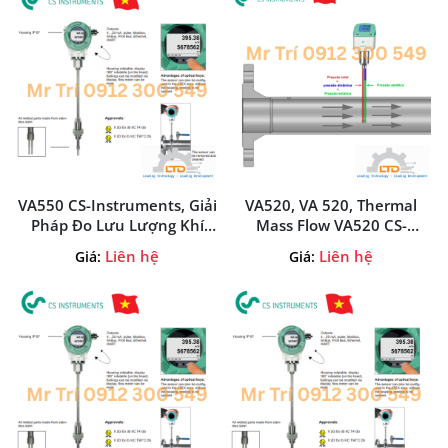
Chuẩn EX CS Instruments
Xuất Xứ Đức
VA550 CS-Instruments, Giải
VA520, VA 520, Thermal
Pháp Đo Lưu Lượng Khí
Mass Flow VA520 CS-
Gas CNG-LPG-LNG Dạng
Instruments Tại Việt Nam,
Liên hệ
Liên hệ
Giá:
Giá:
Cắm Insertion CS-
Flow Meter Insertion
Instruments Từ Đức
Chuẩn EX CS-Instruments