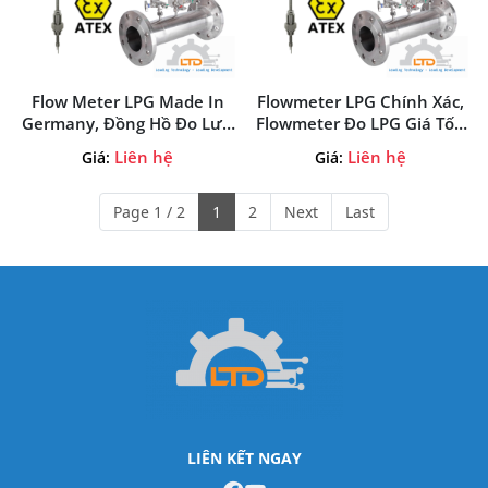
Flow Meter LPG Made In
Flowmeter LPG Chính Xác,
Germany, Đồng Hồ Đo Lưu
Flowmeter Đo LPG Giá Tốt,
Lượng Khí LPG Xuất Xứ
Các Loại Thiết Bị Đo Lưu
Liên hệ
Liên hệ
Giá:
Giá:
Đức (Flowmeter Liquefied
Lượng Khí Khí LPG?
Petroleum Gas)
Page 1 / 2
1
2
Next
Last
LIÊN KẾT NGAY