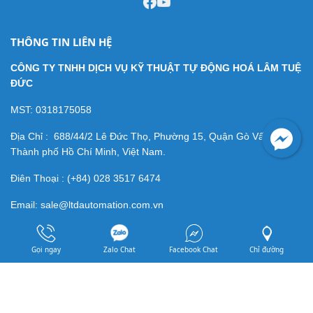
THÔNG TIN LIÊN HỆ
CÔNG TY TNHH DỊCH VỤ KỸ THUẬT TỰ ĐỘNG HOÁ LÂM TUỆ
ĐỨC
MST: 0318175058
Địa Chỉ : 688/44/2 Lê Đức Thọ, Phường 15, Quận Gò Vấp,
Thành phố Hồ Chí Minh, Việt Nam.
Điên Thoại : (+84) 028 3517 6474
Email: sale@ltdautomation.com.vn
CHÍNH SÁCH
Gọi ngay
Zalo Chat
Facebook Chat
Chỉ đường
Chính sách bán hàng
Chính sách giao hàng
Chính sách thanh toán
Chính sách bảo hành
ĐĂNG KÝ NHẬN TIN