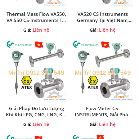
Thermal Mass Flow VA550,
VA520 CS Instruments
VA 550 CS-Instruments Tại
Germany Tại Việt Nam,
Việt Nam
Cảm Biến Đo Lưu Lượng
Liên hệ
Liên hệ
Giá:
Giá:
Khí Nén VA520 CS
Instruments
Giải Pháp Đo Lưu Lượng
Flow Meter CS-
Khí Khí LPG, CNG, LNG, Khí
INSTRUMENTS, Giải Pháp
Nén, Khí Nitơ, Oxy, CO₂,
Đo Lưu Lượng Flow Meter
Liên hệ
Liên hệ
Giá:
Giá:
Argon, Khí Cháy Khác Và
CS-INSTRUMENTS
Hơi Nước Trong Nồi Hơi
GERMANY