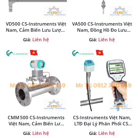
VD500 CS-Instruments Việt
VA500 CS-Instruments Việt
Nam, Cảm Biến Lưu Lượng
Nam, Đồng Hồ Đo Lưu
Khí Nén Ướt CS-
Lượng Khí Nén Và Khí
Liên hệ
Liên hệ
Giá:
Giá:
Instruments Tại Việt Nam
Installation CS-Instruments
Tại Việt Nam
CMM 500 CS-Instruments
CS-Instruments Việt Nam,
Việt Nam, Cảm Biến Lưu
LTĐ Đại Lý Phân Phối CS-
Lượng Máy Nén Khí CS-
Instruments Tại Việt Nam
Liên hệ
Liên hệ
Giá:
Giá:
Instruments Tại Việt Nam