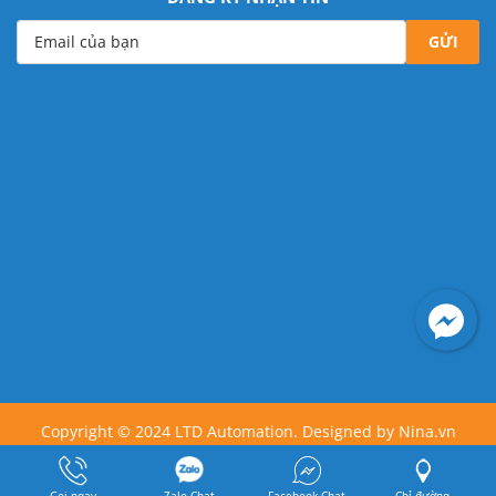
Email của bạn
Copyright © 2024 LTD Automation. Designed by
Nina.vn
Đang online: 24
Tuần: 38745
Tháng: 47007
Tổng truy cập:
1095070