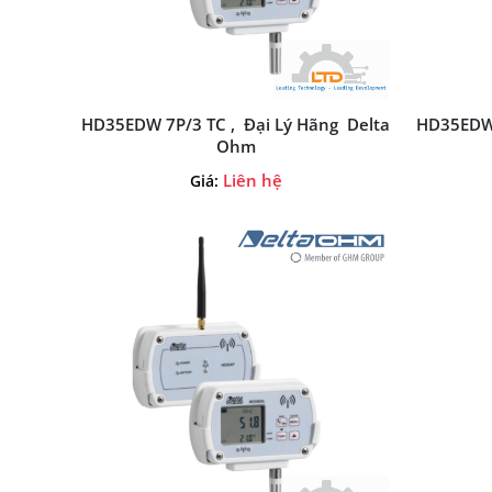
HD35EDW 7P/3 TC , Đại Lý Hãng Delta
HD35EDW 
Ohm
Liên hệ
Giá: