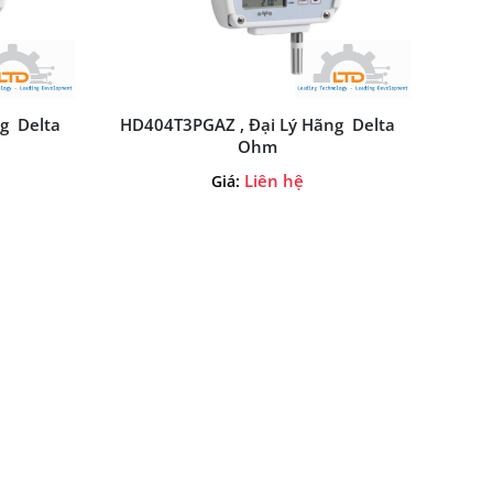
g Delta
HD404T3PGAZ , Đại Lý Hãng Delta
Ohm
Liên hệ
Giá: