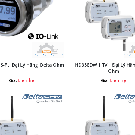
-F , Đại Lý Hãng Delta Ohm
HD35EDW 1 TV , Đại Lý Hã
Ohm
Liên hệ
Liên hệ
Giá:
Giá: