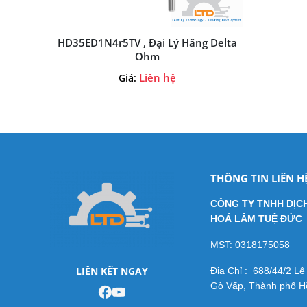
HD35ED1N4r5TV , Đại Lý Hãng Delta
Ohm
Liên hệ
Giá:
THÔNG TIN LIÊN H
CÔNG TY TNHH DỊC
HOÁ LÂM TUỆ ĐỨC
MST: 0318175058
LIÊN KẾT NGAY
Địa Chỉ : 688/44/2 L
Gò Vấp, Thành phố Hồ