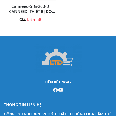
Canneed-STG-200-D
CANNEED, THIẾT BỊ ĐO
Canneed-STG-200-D
Liên hệ
Giá:
CANNEED, LTĐ Đại Lý Phân
Phối CANNEED Tại VietNam
LIÊN KẾT NGAY
THÔNG TIN LIÊN HỆ
CÔNG TY TNHH DỊCH VỤ KỸ THUẬT TỰ ĐỘNG HOÁ LÂM TUỆ